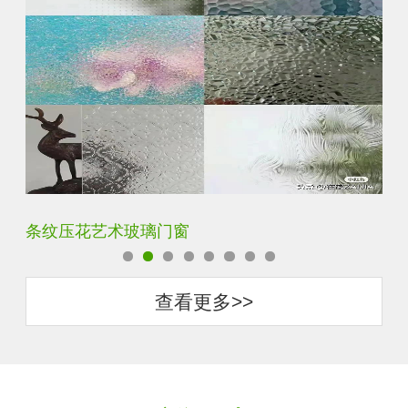
钢化超白长虹小灯芯压花钢化玻璃
旧
查看更多>>