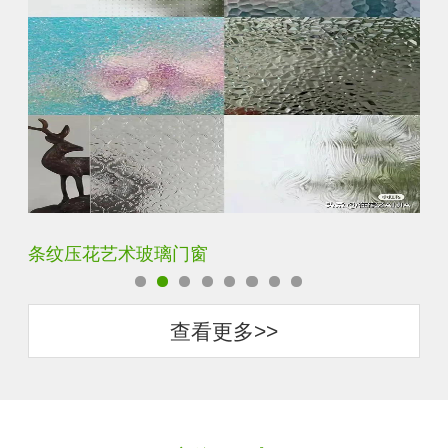
钢化超白长虹小灯芯压花钢化玻璃
旧
查看更多>>