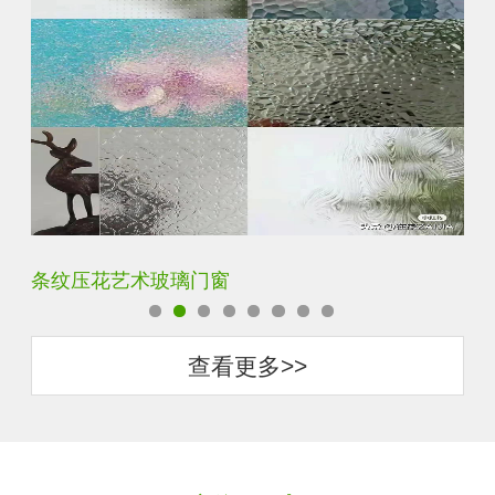
钢化超白长虹小灯芯压花钢化玻璃
旧
查看更多>>