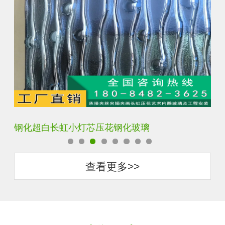
钢化超白长虹小灯芯压花钢化玻璃
旧
查看更多>>