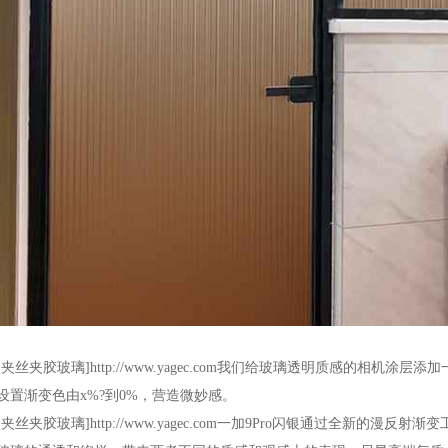
[夹丝夹胶玻璃]http://www.yagec.com我们给玻璃透明质感的相机
设置渐变色由x%?到0%，营造微妙感。
[夹丝夹胶玻璃]http://www.yagec.com一加9Pro闪银通过全新的