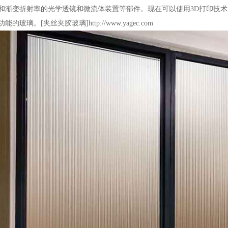
和渐变折射率的光学透镜和微流体装置等部件。现在可以使用3D打印技
功能的玻璃。[夹丝夹胶玻璃]http://www.yagec.com