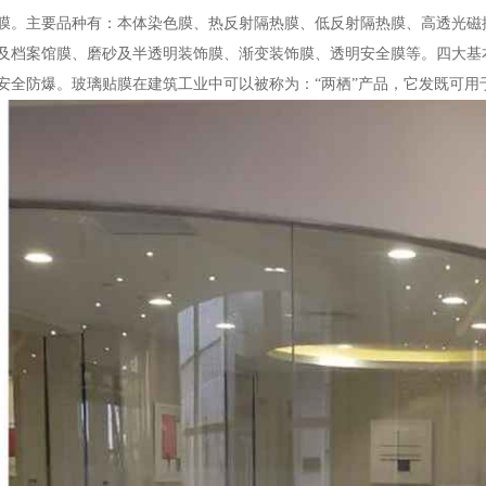
膜。主要品种有：本体染色膜、热反射隔热膜、低反射隔热膜、高透光磁控
及档案馆膜、磨砂及半透明装饰膜、渐变装饰膜、透明安全膜等。四大基
安全防爆。玻璃贴膜在建筑工业中可以被称为：“两栖”产品，它发既可用
083609_34109.jpg