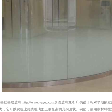
[夹丝夹胶玻璃]http://www.yagec.com尽管玻璃3D打印仍处于相
力，它可以实现比传统玻璃加工更复杂的几何形状。例如，使用多材料技