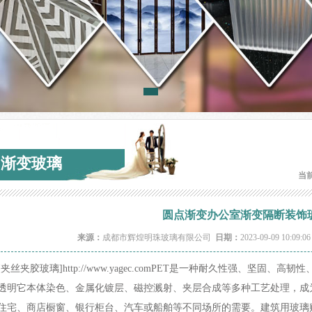
渐变玻璃
当
圆点渐变办公室渐变隔断装饰
来源：
成都市辉煌明珠玻璃有限公司
日期：
2023-09-09 10:09:0
[夹丝夹胶玻璃]http://www.yagec.comPET是一种耐久性强、坚
透明它本体染色、金属化镀层、磁控溅射、夹层合成等多种工艺处理，成
住宅、商店橱窗、银行柜台、汽车或船舶等不同场所的需要。建筑用玻璃