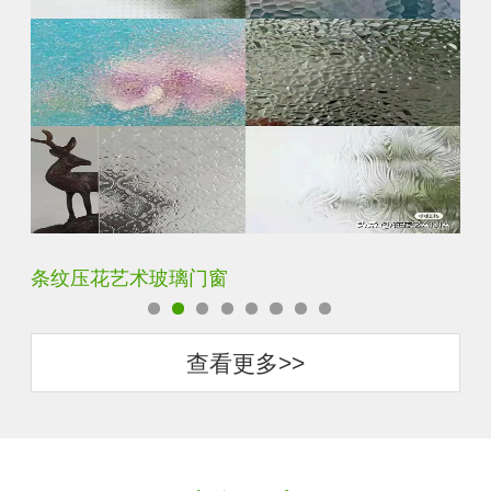
钢化超白长虹小灯芯压花钢化玻璃
旧
查看更多>>