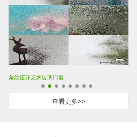
钢化超白长虹小灯芯压花钢化玻璃
旧
查看更多>>