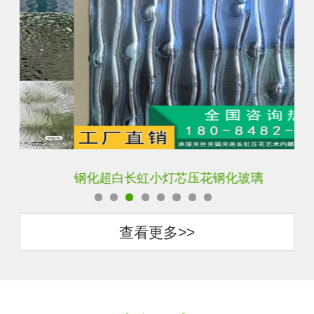
钢化超白长虹小灯芯压花钢化玻璃
旧
查看更多>>