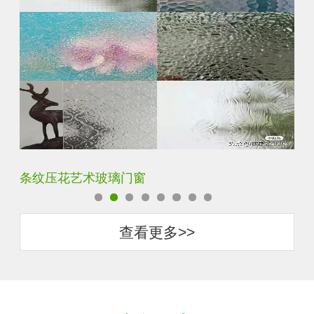
钢化超白长虹小灯芯压花钢化玻璃
旧
查看更多>>