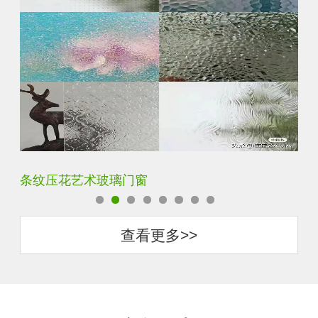
钢化超白长虹小灯芯压花钢化玻璃
旧
查看更多>>