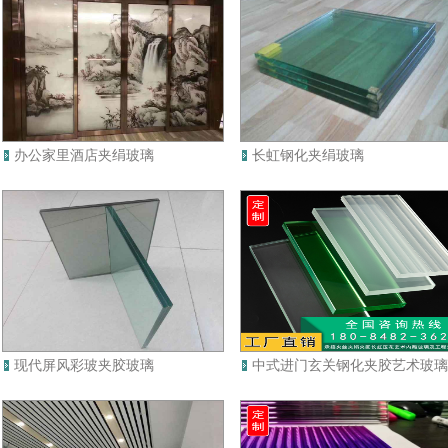
办公家里酒店夹绢玻璃
长虹钢化夹绢玻璃
现代屏风彩玻夹胶玻璃
中式进门玄关钢化夹胶艺术玻璃