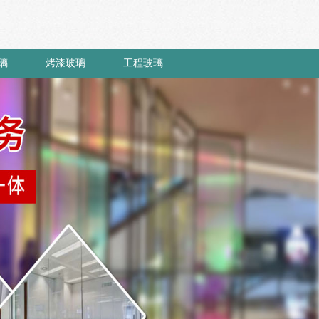
璃
烤漆玻璃
工程玻璃