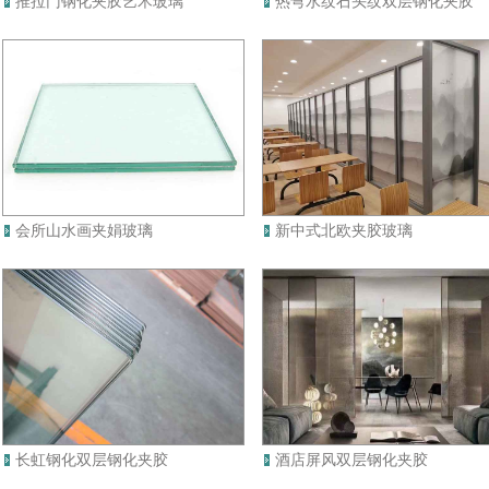
推拉门钢化夹胶艺术玻璃
热弯水纹石头纹双层钢化夹胶
会所山水画夹娟玻璃
新中式北欧夹胶玻璃
长虹钢化双层钢化夹胶
酒店屏风双层钢化夹胶