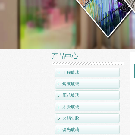
产品中心
工程玻璃
烤漆玻璃
压花玻璃
渐变玻璃
夹娟夹胶
调光玻璃