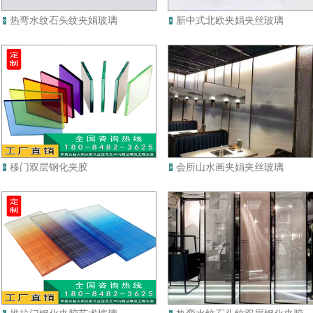
热弯水纹石头纹夹娟玻璃
新中式北欧夹娟夹丝玻璃
移门双层钢化夹胶
会所山水画夹娟夹丝玻璃
083609_34109.jpg