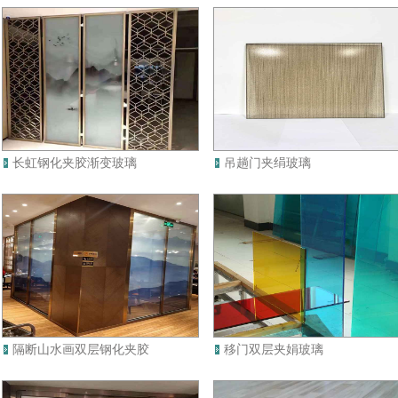
长虹钢化夹胶渐变玻璃
吊趟门夹绢玻璃
隔断山水画双层钢化夹胶
移门双层夹娟玻璃